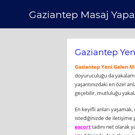
Skip
Gaziantep Masaj Yapa
to
content
Gaziantep Yen
Gaziantep Yeni Gelen Ma
doyuruculuğu da yakalamayı
yaşantınızdaki en özel anl
geçebilir, mutluluğu yakal
En keyifli anları yaşamak,
istediğinizde de iletişime g
escort
tadını net olarak 