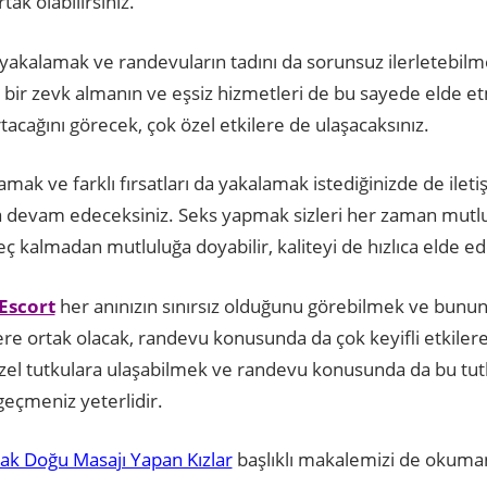
tak olabilirsiniz.
 yakalamak ve randevuların tadını da sorunsuz ilerletebilm
z bir zevk almanın ve eşsiz hizmetleri de bu sayede elde e
tacağını görecek, çok özel etkilere de ulaşacaksınız.
mak ve farklı fırsatları da yakalamak istediğinizde de iletiş
 devam edeceksiniz. Seks yapmak sizleri her zaman mutlu 
ç kalmadan mutluluğa doyabilir, kaliteyi de hızlıca elde ede
Escort
her anınızın sınırsız olduğunu görebilmek ve bunun
ere ortak olacak, randevu konusunda da çok keyifli etkiler
zel tutkulara ulaşabilmek ve randevu konusunda da bu tu
 geçmeniz yeterlidir.
ak Doğu Masajı Yapan Kızlar
başlıklı makalemizi de okumanı