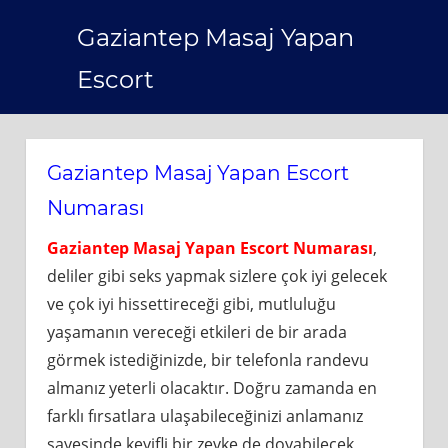
Skip
Gaziantep Masaj Yapan
to
content
Escort
Gaziantep Masaj Yapan Escort
Numarası
Gaziantep Masaj Yapan Escort Numarası
,
deliler gibi seks yapmak sizlere çok iyi gelecek
ve çok iyi hissettireceği gibi, mutluluğu
yaşamanın vereceği etkileri de bir arada
görmek istediğinizde, bir telefonla randevu
almanız yeterli olacaktır. Doğru zamanda en
farklı fırsatlara ulaşabileceğinizi anlamanız
sayesinde keyifli bir zevke de doyabilecek,