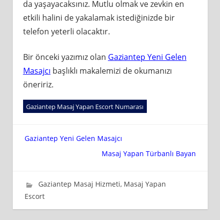
da yaşayacaksınız. Mutlu olmak ve zevkin en
etkili halini de yakalamak istediğinizde bir
telefon yeterli olacaktır.
Bir önceki yazımız olan
Gaziantep Yeni Gelen
Masajcı
başlıklı makalemizi de okumanızı
öneririz.
Gaziantep Masaj Yapan Escort Numarası
Yazı
Gaziantep Yeni Gelen Masajcı
Masaj Yapan Türbanlı Bayan
gezinmesi
19 Haziran 2024
wpadmin_668a32
Gaziantep Masaj Hizmeti
,
Masaj Yapan
Escort